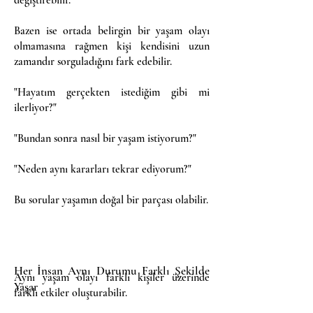
değiştirebilir.
Bazen ise ortada belirgin bir yaşam olayı
olmamasına rağmen kişi kendisini uzun
zamandır sorguladığını fark edebilir.
"Hayatım gerçekten istediğim gibi mi
ilerliyor?"
"Bundan sonra nasıl bir yaşam istiyorum?"
"Neden aynı kararları tekrar ediyorum?"
Bu sorular yaşamın doğal bir parçası olabilir.
Her İnsan Aynı Durumu Farklı Şekilde
Aynı yaşam olayı farklı kişiler üzerinde
Yaşar
farklı etkiler oluşturabilir.