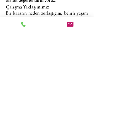
olarak değerlendirmiyoruz.
Çalışma Yaklaşımımız
Bir kararın neden zorlaştığını, belirli yaşam
olaylarının neden farklı etkiler
oluşturduğunu ya da bazı güçlüklerin neden
tekrar ettiğini anlamaya çalışırken; kişinin
yaşam öyküsünü,
kişilik örüntülerini
, ilişki
deneyimlerini ve güçlü yönlerini birlikte ele
almayı önemsiyoruz.
Bilimsel bilgi ve yöntemlerden yararlanıyor;
ancak hiçbir yöntemin tek başına her insanı
açıklayamayacağını düşünüyoruz.
Gerektiğinde farklı yaklaşımlardan
yararlanırken, hangi yöntemin
kullanılacağından çok kişinin ihtiyaçlarını ve
yaşamını nasıl anlamlandırdığını anlamaya
odaklanıyoruz.