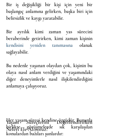
Bir iş değişikliği bir kişi için yeni bir
başlangıç anlamına gelirken, başka biri için
belirsizlik ve kaygı yaratabilir.
Bir ayrılık kimi zaman yas sürecini
beraberinde getirirken, kimi zaman kişinin
kendisini yeniden tanımasına
olanak
sağlayabilir.
Bu nedenle yaşanan olaydan çok, kişinin bu
olaya nasıl anlam verdiğini ve yaşamındaki
diğer deneyimlerle nasıl ilişkilendirdiğini
anlamaya çalışıyoruz.
Her yaşam süreci kendine özgüdür. Bununla
Yaşam Süreçlerini Değerlendirirken
birlikte görüşmelerde sık karşılaşılan
Neleri Ele Alıyoruz?
konulardan bazıları şunlardır: