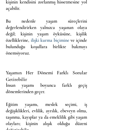
kişinin kendisini zorlanmış hissetmesine yol
açabilir.
Bu nedenle yaşam süreçlerini
değerlendirirken yalnızca yaşanan olaya
değil; kişinin yaşam öyküsüne, kişilik
özelliklerine,
ilişki kurma biçimine
ve içinde
bulunduğu koşullara birlikte bakmayı
önemsiyoruz.
Yaşamın Her Dönemi Farklı Sorular
Getirebilir
İnsan yaşamı boyunca farklı geçiş
dönemlerinden geçer.
Eğitim yaşamı, meslek seçimi, iş
değişiklikleri, evlilik, ayrılık, ebeveyn olma,
taşınma, kayıplar ya da emeklilik gibi yaşam
olayları; kişinin alışık olduğu düzeni