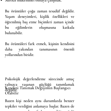
Sürekli mükemmel olmaya çalışmak.
Bu örüntüler çoğu zaman tesadüf değildir.
Yaşam deneyimleri, kişilik özellikleri ve
öğrenilmiş baş etme biçimleri zaman içinde
bu eğilimlerin oluşmasına katkıda
bulunabilir.
Bu örüntüleri fark etmek, kişinin kendisini
daha yakından tanımasının önemli
yollarından biridir.
Psikolojik değerlendirme sürecinde amaç
yalnızca yaşanan güçlüğü tanımlamak
Kendini Tanımak Değişimin Başlangıcı
değildir.
Olabilir
Bazen kişi neden aynı durumlarda benzer
tepkiler verdiğini anlamaya başlar. Bazen de