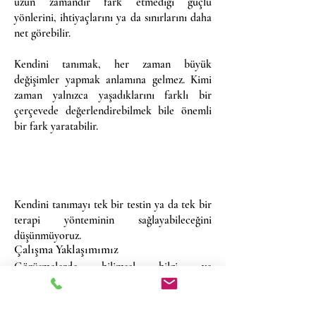
uzun zamandır fark etmediği güçlü
yönlerini, ihtiyaçlarını ya da sınırlarını daha
net görebilir.
Kendini tanımak, her zaman büyük
değişimler yapmak anlamına gelmez. Kimi
zaman yalnızca yaşadıklarını farklı bir
çerçevede değerlendirebilmek bile önemli
bir fark yaratabilir.
Kendini tanımayı tek bir testin ya da tek bir
terapi yönteminin sağlayabileceğini
düşünmüyoruz.
Çalışma Yaklaşımımız
Görüşmelerde bilimsel bilgi ve
yöntemlerden yararlanıyor; ancak
değerlendirme sürecini kişinin yaşam
öyküsü, ilişki deneyimleri, kişilik özellikleri