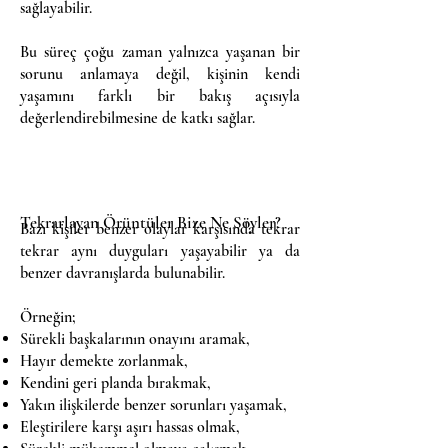
sağlayabilir.
Bu süreç çoğu zaman yalnızca yaşanan bir
sorunu anlamaya değil, kişinin kendi
yaşamını farklı bir bakış açısıyla
değerlendirebilmesine de katkı sağlar.
Tekrarlayan Örüntüler Bize Ne Söyler?
Bazı kişiler benzer olaylar karşısında tekrar
tekrar aynı duyguları yaşayabilir ya da
benzer davranışlarda bulunabilir.
Örneğin;
Sürekli başkalarının onayını aramak,
Hayır demekte zorlanmak,
Kendini geri planda bırakmak,
Yakın ilişkilerde benzer sorunları yaşamak,
Eleştirilere karşı aşırı hassas olmak,