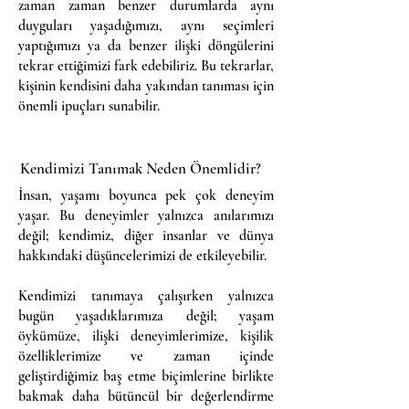
zaman zaman benzer durumlarda aynı
duyguları yaşadığımızı, aynı seçimleri
yaptığımızı ya da benzer ilişki döngülerini
tekrar ettiğimizi fark edebiliriz. Bu tekrarlar,
kişinin kendisini daha yakından tanıması için
önemli ipuçları sunabilir.
Kendimizi Tanımak Neden Önemlidir?
İnsan, yaşamı boyunca pek çok deneyim
yaşar. Bu deneyimler yalnızca anılarımızı
değil; kendimiz, diğer insanlar ve dünya
hakkındaki düşüncelerimizi de etkileyebilir.
Kendimizi tanımaya çalışırken yalnızca
bugün yaşadıklarımıza değil; yaşam
öykümüze, ilişki deneyimlerimize, kişilik
özelliklerimize ve zaman içinde
geliştirdiğimiz baş etme biçimlerine birlikte
bakmak daha bütüncül bir değerlendirme