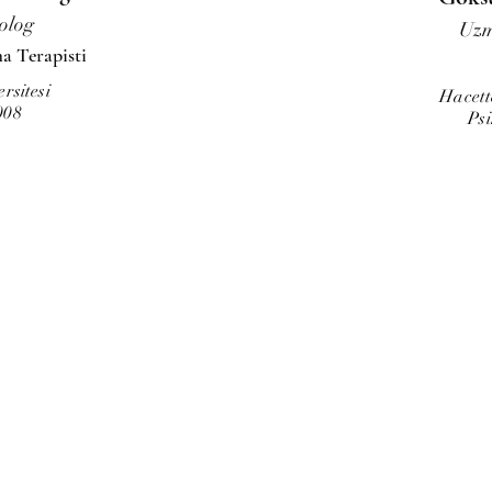
kolog
Uzm
a Terapisti
rsitesi
Hacett
2008
Psi
Cinna
0312