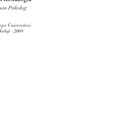
an Psikolog
epe Üniversitesi
koloji · 2008
h cd. Enis Behiç Koryürek Sk.
No:2/6 Çankaya-Ankara
 440 27 56 - 0532 712 57 43