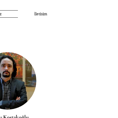
z
İletisim
 Kostakoğlu