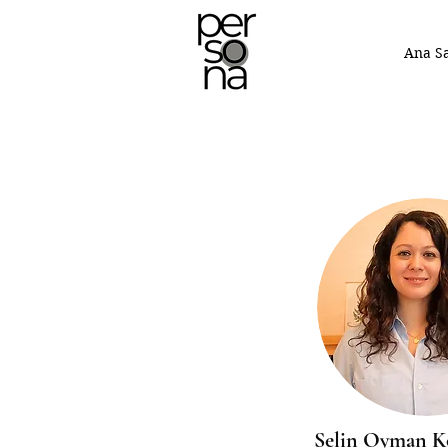
Ana S
Selin Oyman K