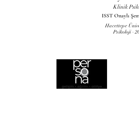
Klinik Psi
ISST Onaylı Şem
Hacettepe Ünive
Psikoloji · 