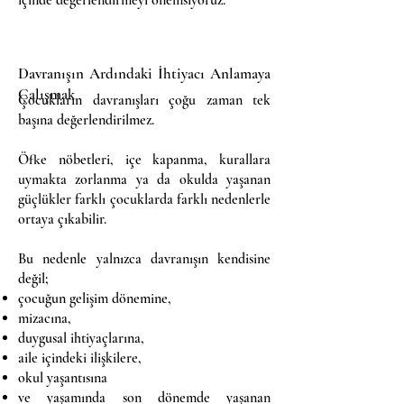
içinde değerlendirmeyi önemsiyoruz.
Davranışın Ardındaki İhtiyacı Anlamaya
Çalışmak
Çocukların davranışları çoğu zaman tek
başına değerlendirilmez.
Öfke nöbetleri, içe kapanma, kurallara
uymakta zorlanma ya da okulda yaşanan
güçlükler farklı çocuklarda farklı nedenlerle
ortaya çıkabilir.
Bu nedenle yalnızca davranışın kendisine
değil;
çocuğun gelişim dönemine,
mizacına,
duygusal ihtiyaçlarına,
aile içindeki ilişkilere,
okul yaşantısına
ve yaşamında son dönemde yaşanan