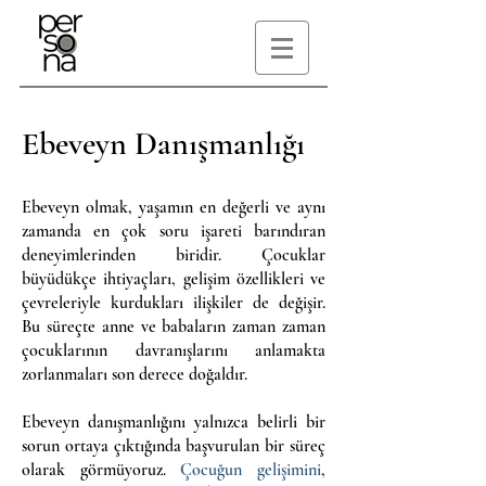
Ebeveyn Danışmanlığı
Ebeveyn olmak, yaşamın en değerli ve aynı
zamanda en çok soru işareti barındıran
deneyimlerinden biridir. Çocuklar
büyüdükçe ihtiyaçları, gelişim özellikleri ve
çevreleriyle kurdukları ilişkiler de değişir.
Bu süreçte anne ve babaların zaman zaman
çocuklarının davranışlarını anlamakta
zorlanmaları son derece doğaldır.
Ebeveyn danışmanlığını yalnızca belirli bir
sorun ortaya çıktığında başvurulan bir süreç
olarak görmüyoruz.
Çocuğun gelişimini
,