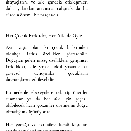
ihtiyaçlarını ve aile içindeki etkileşimleri
daha yakından anlamaya çalışmak da bu
sürecin önemli bir parçasıdır.
Her Çocuk Farklıdır, Her Aile de Öyle
Aynı yaşta olan iki çocuk birbirinden
oldukça farklı özellikler gösterebilir.
Doğuştan gelen mizaç özellikleri, gelişimsel
farklılıklar, aile yapısı, okul yaşantısı ve
çevresel deneyimler çocukların
davranışlarını etkileyebilir.
Bu nedenle ebeveynlere tek tip öneriler
sunmanın ya da her aile için geçerli
olabilecek hazır çözümler üretmenin doğru
olmadığını düşünüyoruz.
Her çocuğu ve her aileyi kendi koşulları