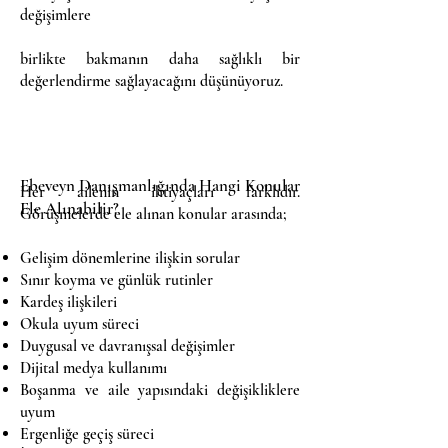
değişimlere
birlikte bakmanın daha sağlıklı bir
değerlendirme sağlayacağını düşünüyoruz.
Ebeveyn Danışmanlığında Hangi Konular
Her ailenin ihtiyaçları farklıdır.
Ele Alınabilir?
Görüşmelerde ele alınan konular arasında;
Gelişim dönemlerine ilişkin sorular
Sınır koyma ve günlük rutinler
Kardeş ilişkileri
Okula uyum süreci
Duygusal ve davranışsal değişimler
Dijital medya kullanımı
Boşanma ve aile yapısındaki değişikliklere
uyum
Ergenliğe geçiş süreci