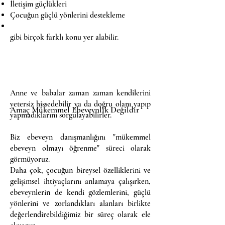
İletişim güçlükleri
Çocuğun güçlü yönlerini destekleme
gibi birçok farklı konu yer alabilir.
Anne ve babalar zaman zaman kendilerini
yetersiz hissedebilir ya da doğru olanı yapıp
Amaç Mükemmel Ebeveynlik Değildir
yapmadıklarını sorgulayabilirler.
Biz ebeveyn danışmanlığını "mükemmel
ebeveyn olmayı öğrenme" süreci olarak
görmüyoruz.
Daha çok, çocuğun bireysel özelliklerini ve
gelişimsel ihtiyaçlarını anlamaya çalışırken,
ebeveynlerin de kendi gözlemlerini, güçlü
yönlerini ve zorlandıkları alanları birlikte
değerlendirebildiğimiz bir süreç olarak ele